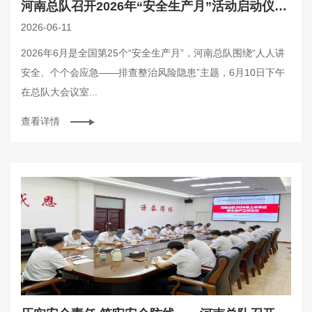
河南总队召开2026年“安全生产月”活动启动仪式暨消防培训、现场救护和应急演练
2026-06-11
2026年6月是全国第25个“安全生产月”，河南总队围绕“人人讲
安全、个个会应急——排查整治风险隐患”主题，6月10日下午
在总队大会议室...
查看详情