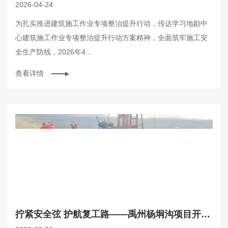
2026-04-24
为扎实推进建筑施工作业专项整治提升行动，传达学习地勘中
心建筑施工作业专项整治提升行动方案精神，全面筑牢施工安
全生产防线，2026年4...
查看详情
拧紧安全弦 护航复工路——禹州杨垌沟项目开展复工复产安全检查