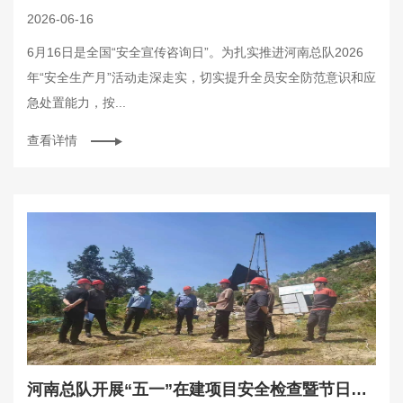
2026-06-16
6月16日是全国“安全宣传咨询日”。为扎实推进河南总队2026
年“安全生产月”活动走深走实，切实提升全员安全防范意识和应
急处置能力，按...
查看详情
河南总队开展“五一”在建项目安全检查暨节日慰问