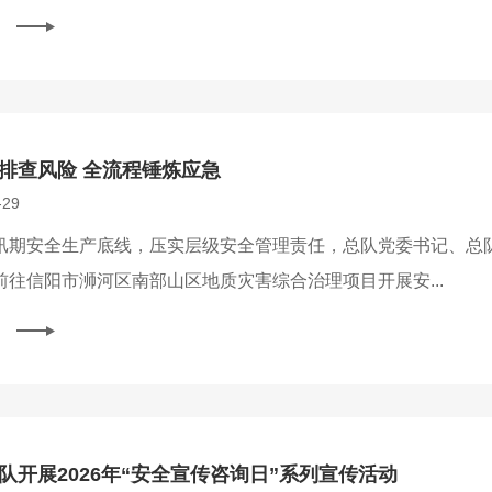
排查风险 全流程锤炼应急
-29
汛期安全生产底线，压实层级安全管理责任，总队党委书记、总
前往信阳市浉河区南部山区地质灾害综合治理项目开展安...
队开展2026年“安全宣传咨询日”系列宣传活动