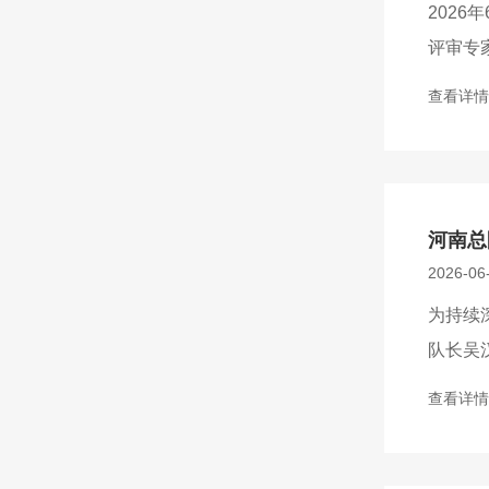
202
评审专
查看详情
河南总
2026-06
为持续
队长吴汉
查看详情