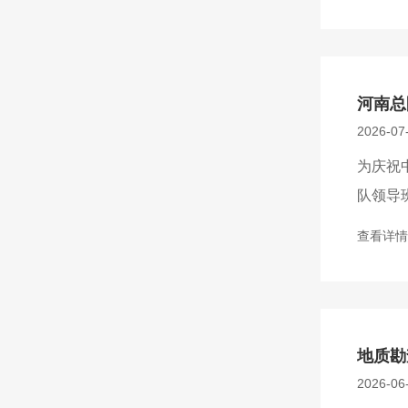
河南总
2026-07
为庆祝
队领导
查看详情
地质勘
2026-06