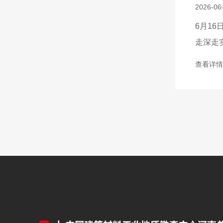
2026-06
6月16
走深走
查看详情