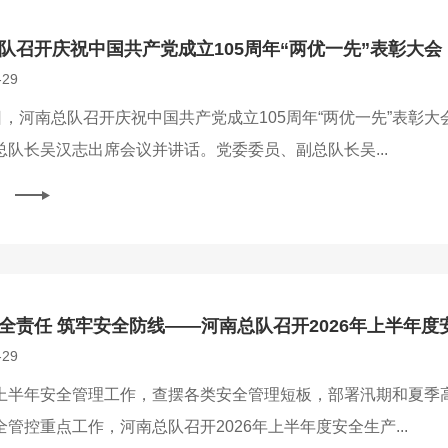
队召开庆祝中国共产党成立105周年“两优一先”表彰大会
-29
9日，河南总队召开庆祝中国共产党成立105周年“两优一先”表彰大
总队长吴汉志出席会议并讲话。党委委员、副总队长吴...
-29
上半年安全管理工作，查摆各类安全管理短板，部署汛期和夏季
全管控重点工作，河南总队召开2026年上半年度安全生产...