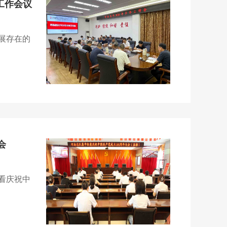
工作会议
展存在的
会
看庆祝中